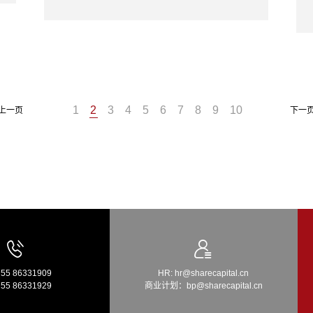
1
2
3
4
5
6
7
8
9
10
上一页
下一
755 86331909
HR: hr@sharecapital.cn
755 86331929
商业计划：bp@sharecapital.cn