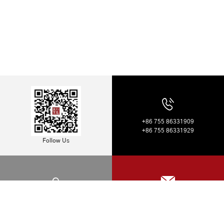
+86 755 86331909
+86 755 86331929
Follow Us
Address: 26 Floor, QIANHAI CTF
Job Opportunity: hr@sharecapital.cn
FINANCE TOWER, Nanshan District,
Business Plan: bp@sharecapital.cn
ShenZhen, China